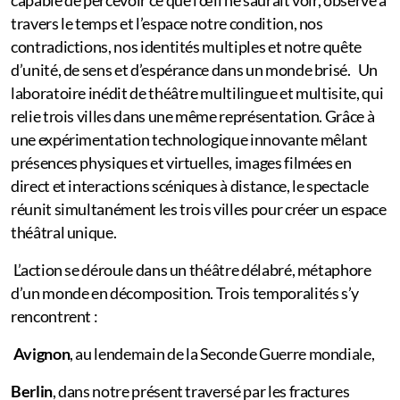
capable de percevoir ce que l’œil ne saurait voir, observe à
travers le temps et l’espace notre condition, nos
contradictions, nos identités multiples et notre quête
d’unité, de sens et d’espérance dans un monde brisé. Un
laboratoire inédit de théâtre multilingue et multisite, qui
relie trois villes dans une même représentation. Grâce à
une expérimentation technologique innovante mêlant
présences physiques et virtuelles, images filmées en
direct et interactions scéniques à distance, le spectacle
réunit simultanément les trois villes pour créer un espace
théâtral unique.
L’action se déroule dans un théâtre délabré, métaphore
d’un monde en décomposition. Trois temporalités s’y
rencontrent :
Avignon
, au lendemain de la Seconde Guerre mondiale,
Berlin
, dans notre présent traversé par les fractures