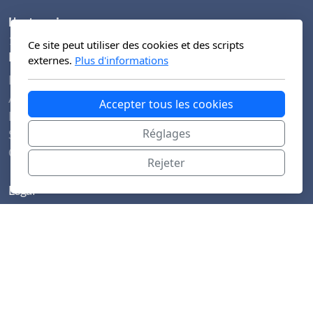
L'entreprise
123 Street, Genève
Ce site peut utiliser des cookies et des scripts
Menu principal
externes.
Plus d'informations
Le Festival
Au programme
Accepter tous les cookies
Mentions legales
Réglages
Spring Rolls
Contact
Rejeter
Légal
Conditions d'utilisation
Politique de confidentialité
Copyright, tous droits réservés