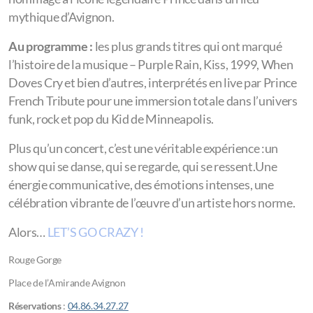
mythique d’Avignon.
Au programme :
les plus grands titres qui ont marqué
l’histoire de la musique – Purple Rain, Kiss, 1999, When
Doves Cry et bien d’autres, interprétés en live par Prince
French Tribute pour une immersion totale dans l’univers
funk, rock et pop du Kid de Minneapolis.
Plus qu’un concert, c’est une véritable expérience :un
show qui se danse, qui se regarde, qui se ressent.Une
énergie communicative, des émotions intenses, une
célébration vibrante de l’œuvre d’un artiste hors norme.
Alors…
LET’S GO CRAZY !
Rouge Gorge
Place de l’Amirande Avignon
Réservations
:
04.86.34.27.27