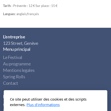
Tarifs
: Prévente : 12 € Sur place : 15 €
Langues
: anglais,français
L'entreprise
123 Street, Genève
Menu principal
Le Festival
Au programme
Mentions legales
Spring Rolls
Contact
Légal
Ce site peut utiliser des cookies et des scripts
Conditions d'utilisation
externes.
Plus d'informations