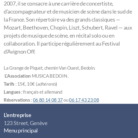
2007, il se consacre à une carrière de concertiste,
d’accompagnateur et de musicien de scène dans le sud de
la France. Son répertoire va des grands classiques —
Mozart, Beethoven, Chopin, Liszt, Schubert, Ravel — aux
projets de musique de scène, en récital solo ou en
collaboration. Il participe régulièrement au Festival
d’Avignon Off.
La Grange de Piquet, chemin Van Ouest, Bedoin.
L'Association
MUSICA BEDOIN .
Tarifs
: 15€, 10€ (
adhérents
)
Langues
: français et allemand
Réservations
:
06 80 14 08 37
ou
06 17 43 23 08
L'entreprise
123 Street, Genève
Menu principal