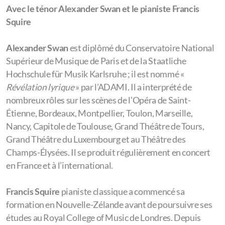
Avec le ténor Alexander Swan et le pianiste Francis
Squire
Alexander Swan
est diplômé du Conservatoire National
Supérieur de Musique de Paris et de la Staatliche
Hochschule für Musik Karlsruhe ; il est nommé «
Révélation lyrique
» par l’ADAMI. Il a interprété de
nombreux rôles sur les scènes de l’Opéra de Saint-
Étienne, Bordeaux, Montpellier, Toulon, Marseille,
Nancy, Capitole de Toulouse, Grand Théâtre de Tours,
Grand Théâtre du Luxembourg et au Théâtre des
Champs-Élysées. Il se produit régulièrement en concert
en France et à l’international.
Francis Squire
pianiste classique a commencé sa
formation en Nouvelle-Zélande avant de poursuivre ses
études au Royal College of Music de Londres. Depuis