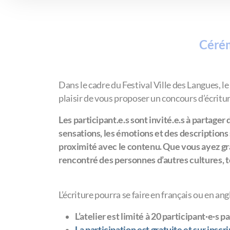
Cérém
Dans le cadre du Festival Ville des Langues,
plaisir de vous proposer un concours d’écritu
Les participant.e.s sont invité.e.s à partager
sensations, les émotions et des descriptions s
proximité avec le contenu. Que vous ayez gr
rencontré des personnes d’autres cultures, 
L’écriture pourra se faire en français ou en ang
L’atelier est limité à 20 participant·e·s pa
La participation est gratuite et sur inscri