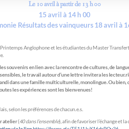
Le 10 avril à partir de
13 h 00
15 avril à 14 h 00
onie Résultats des vainqueurs 18 avril à 1
 le Printemps Anglophone et les étudiantes du Master Transfe
re.
 des souvenirs en lien avec la rencontre de cultures, de langu
ensibles, le travail autour d’une lettre invitera les lecteur.r
andi dans une famille multiculturelle, monolingue. Ou bien
toutes les expériences sont les bienvenues!
lais, selon les préférences de chacun.e.s.
r atelier
(
40 dans l’ensemble
), afin de favoriser l’échange et la 
ption via le lien
https://forms.gle/TF1J1JvX16dcPQv36