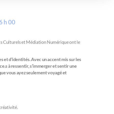
6 h 00
rts Culturels et Médiation Numérique ont le
es et d’identités. Avec un accent mis sur les
ice.s à ressentir, s’immerger et sentir une
, que vous ayez seulement voyagé et
créativité.